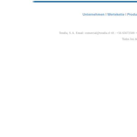
Unternehmen
I
Wertekette
I
Produ
Toralla, S.A. Email: comercial@toralla.cl tlf.: +56 656725
Todos los de